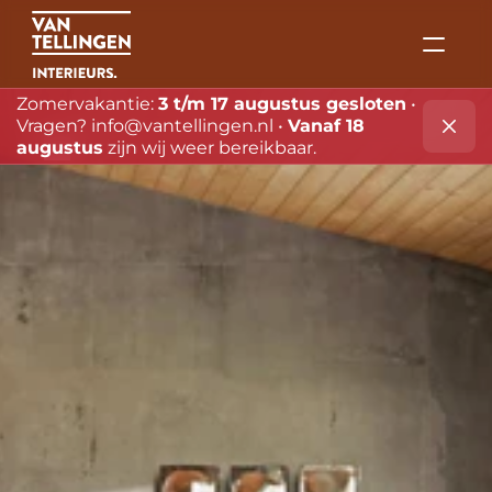
Zomervakantie: 
3 t/m 17 augustus gesloten
 • 
Vragen? 
info@vantellingen.nl
 • 
Vanaf 18 
Merken
augustus
 zijn wij weer bereikbaar.