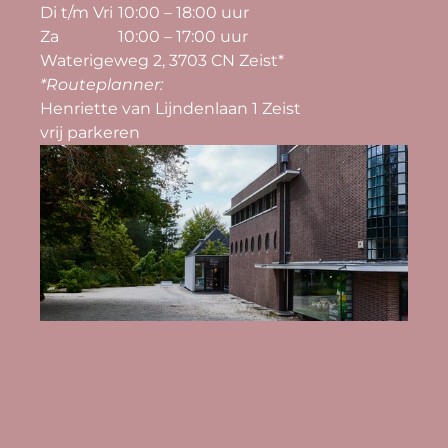
Di t/m Vri
10:00 – 18:00 uur
Za
10:00 – 17:00 uur
Waterigeweg 2, 3703 CN Zeist*
*Routeplanner: 
Henriette van Lijndenlaan 1 Zeist
vrij parkeren