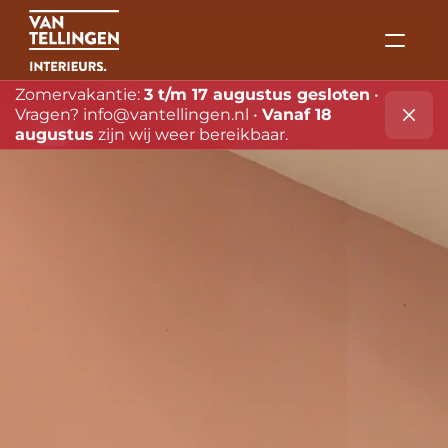
Zomervakantie: 
3 t/m 17 augustus gesloten
 • 
Vragen? 
info@vantellingen.nl
 • 
Vanaf 18 
Merken
augustus
 zijn wij weer bereikbaar.